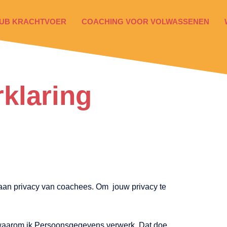
UB KRACHTVOER
COACHING VOOR VOLWASSENEN
rklaring
 aan privacy van coachees. Om jouw privacy te
en waarom ik Persoonsgegevens verwerk. Dat doe