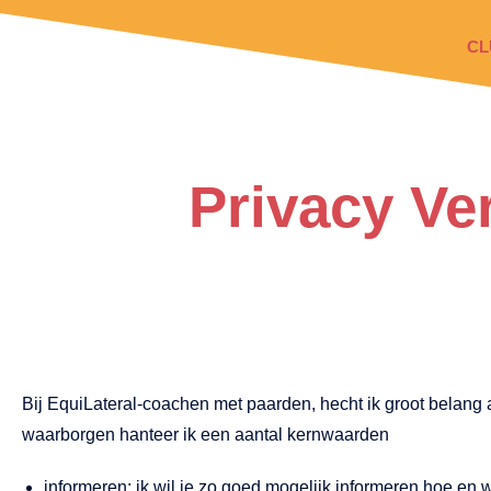
CL
Privacy Ve
Bij EquiLateral-coachen met paarden, hecht ik groot belang
waarborgen hanteer ik een aantal kernwaarden
informeren:​ ik wil je zo goed mogelijk informeren hoe 