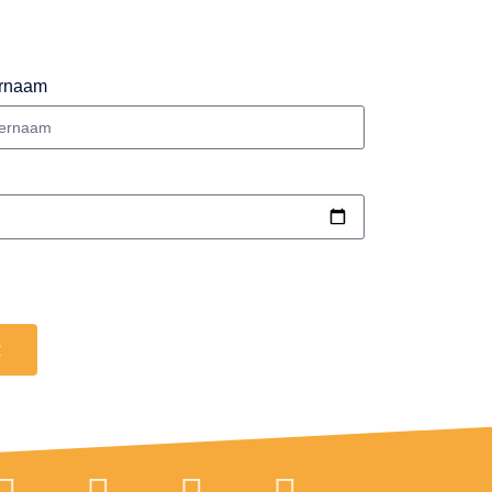
rnaam
R