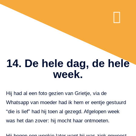
COACHING VOOR VOL
WAT IS PAAR
14. De hele dag, de hele
week.
Hij had al een foto gezien van Grietje, via de
Whatsapp van moeder had ik hem er eentje gestuurd
“die is lief” had hij toen al gezegd. Afgelopen week
was het dan zover: hij mocht haar ontmoeten.
Hij begon een weekje later want hij was ziek geweest.